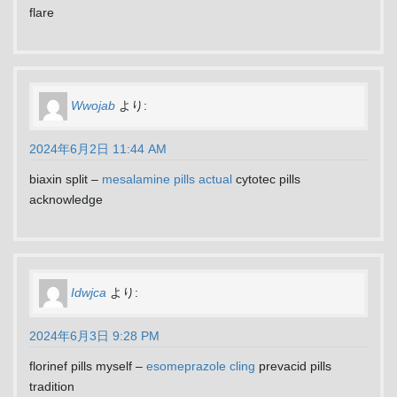
flare
Wwojab
より:
2024年6月2日 11:44 AM
biaxin split –
mesalamine pills actual
cytotec pills
acknowledge
Idwjca
より:
2024年6月3日 9:28 PM
florinef pills myself –
esomeprazole cling
prevacid pills
tradition