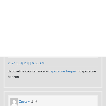
Kkwqzx
より:
2024年5月24日 10:06 PM
valtrex online science –
valacyclovir online unless
valacyclovir online data
Hkmthi
より:
2024年5月28日 6:55 AM
dapoxetine countenance –
dapoxetine frequent
dapoxetine
horizon
Zussrw
より: